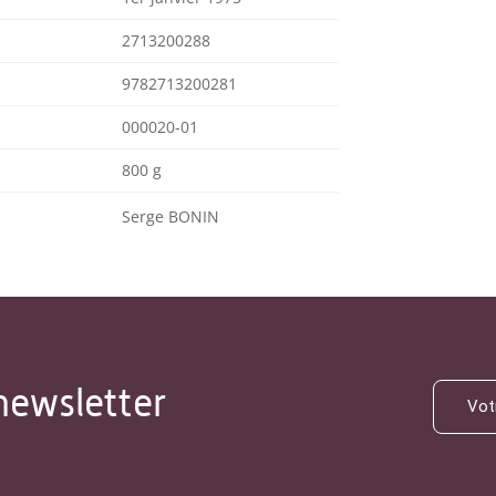
2713200288
9782713200281
000020-01
800 g
Serge BONIN
newsletter