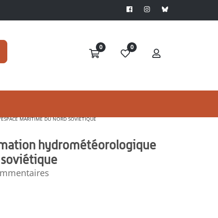
0
0
'ESPACE MARITIME DU NORD SOVIÉTIQUE
ormation hydrométéorologique
 soviétique
commentaires