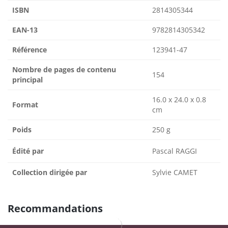
ISBN
2814305344
EAN-13
9782814305342
Référence
123941-47
Nombre de pages de contenu
154
principal
16.0 x 24.0 x 0.8
Format
cm
Poids
250 g
Édité par
Pascal RAGGI
Collection dirigée par
Sylvie CAMET
Recommandations