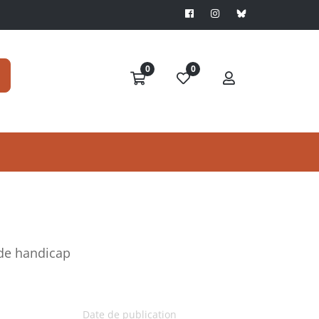
0
0
 de handicap
Date de publication