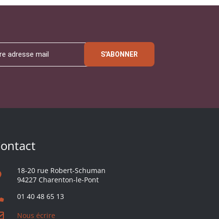
S'ABONNER
ontact
18-20 rue Robert-Schuman
94227 Charenton-le-Pont
01 40 48 65 13
Nous écrire