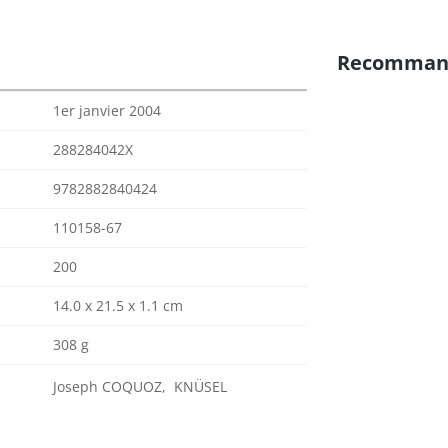
Recomman
1er janvier 2004
288284042X
9782882840424
110158-67
200
14.0 x 21.5 x 1.1 cm
308 g
Joseph COQUOZ, KNÜSEL