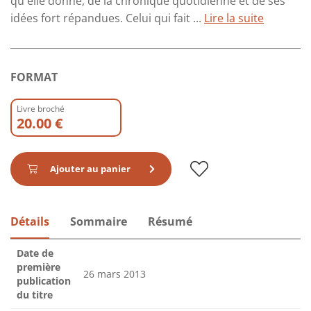
qu'elle donne, de la chronique quotidienne et de ses
idées fort répandues. Celui qui fait ...
Lire la suite
FORMAT
Livre broché
20.00 €
Ajouter au panier
Détails
Sommaire
Résumé
Date de
première
26 mars 2013
publication
du titre