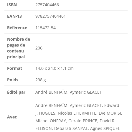
ISBN
2757404466
EAN-13
9782757404461
Référence
115472-54
Nombre de
pages de
206
contenu
principal
Format
14.0 x 24.0 x 1.1 cm
Poids
298 g
Édité par
André BENHAÏM, Aymeric GLACET
André BENHAÏM, Aymeric GLACET, Edward
J. HUGUES, Nicolas L'HERMITTE, Ève MORISI,
Avec
Michel ONFRAY, Gerald PRINCE, David R.
ELLISON, Debarati SANYAL, Agnès SPIQUEL