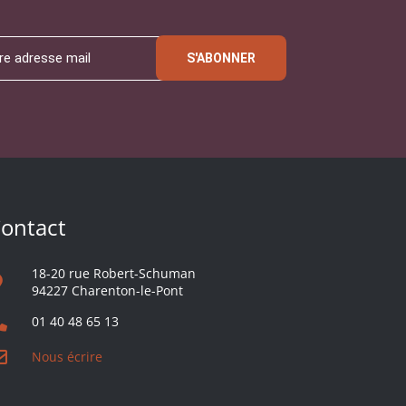
S'ABONNER
ontact
18-20 rue Robert-Schuman
94227 Charenton-le-Pont
01 40 48 65 13
Nous écrire