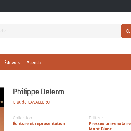
Éditeurs
Agenda
Philippe Delerm
Claude CAVALLERO
Collection
Editeur
Écriture et représentation
Presses universitair
Mont Blanc