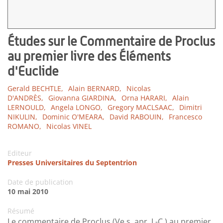
Études sur le Commentaire de Proclus
au premier livre des Éléments
d'Euclide
Gerald BECHTLE,
Alain BERNARD,
Nicolas
D'ANDRÈS,
Giovanna GIARDINA,
Orna HARARI,
Alain
LERNOULD,
Angela LONGO,
Gregory MACLSAAC,
Dimitri
NIKULIN,
Dominic O'MEARA,
David RABOUIN,
Francesco
ROMANO,
Nicolas VINEL
Editeur
Presses Universitaires du Septentrion
Date de publication
10 mai 2010
Résumé
Le commentaire de Proclus (Ve s. apr. J.-C.) au premier