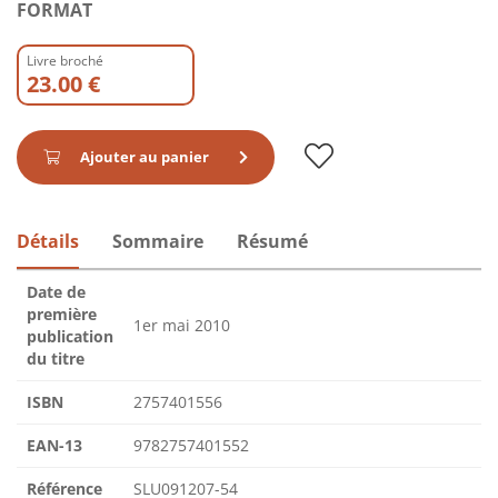
FORMAT
Livre broché
23.00 €
Ajouter au panier
Détails
Sommaire
Résumé
Date de
première
1er mai 2010
publication
du titre
ISBN
2757401556
EAN-13
9782757401552
Référence
SLU091207-54