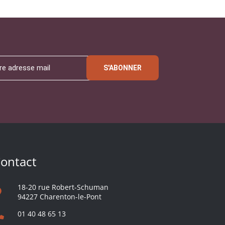
S'ABONNER
ontact
18-20 rue Robert-Schuman
94227 Charenton-le-Pont
01 40 48 65 13