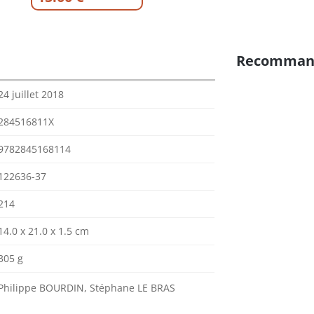
Recomman
24 juillet 2018
284516811X
9782845168114
122636-37
214
14.0 x 21.0 x 1.5 cm
305 g
Philippe BOURDIN, Stéphane LE BRAS