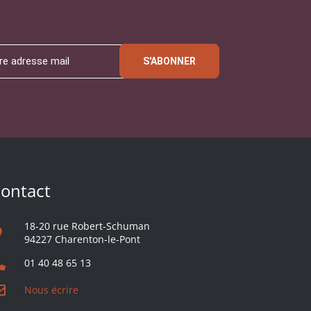
S'ABONNER
ontact
18-20 rue Robert-Schuman
94227 Charenton-le-Pont
01 40 48 65 13
Nous écrire