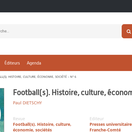
Éditeurs
Agenda
L(S). HISTOIRE, CULTURE, ÉCONOMIE, SOCIÉTÉ – N° 6
Football(s). Histoire, culture, économ
Paul DIETSCHY
Revue
Editeur
Football(s). Histoire, culture,
Presses universitaire
économie, sociétés
Franche-Comté