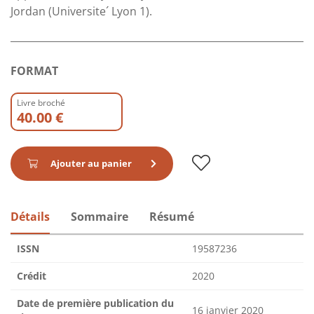
Jordan (Universite´ Lyon 1).
FORMAT
Livre broché
40.00 €
Ajouter au panier
Détails
Sommaire
Résumé
ISSN
19587236
Crédit
2020
Date de première publication du
16 janvier 2020