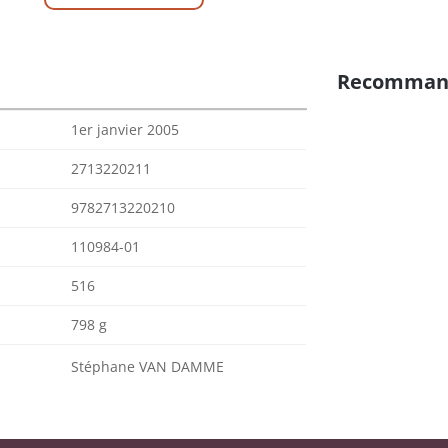
Recomman
1er janvier 2005
2713220211
9782713220210
110984-01
516
798 g
Stéphane VAN DAMME