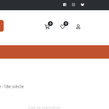
0
0
e -18e siècle
Date de publication