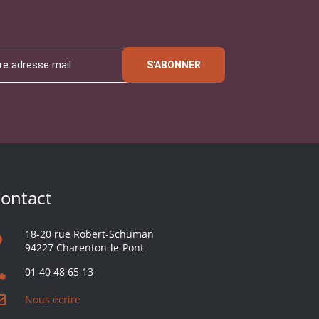
S'ABONNER
ontact
18-20 rue Robert-Schuman
94227 Charenton-le-Pont
01 40 48 65 13
Nous écrire