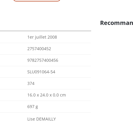
Recomman
1er juillet 2008
2757400452
9782757400456
SLU091064-54
374
16.0 x 24.0 x 0.0 cm
697 g
Lise DEMAILLY