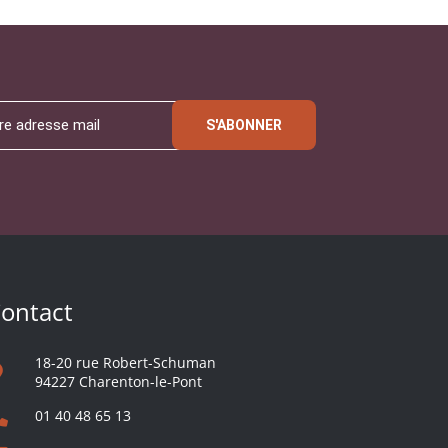
S'ABONNER
ontact
18-20 rue Robert-Schuman
94227 Charenton-le-Pont
01 40 48 65 13