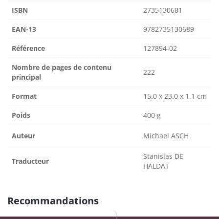
ISBN
2735130681
EAN-13
9782735130689
Référence
127894-02
Nombre de pages de contenu
222
principal
Format
15.0 x 23.0 x 1.1 cm
Poids
400 g
Auteur
Michael ASCH
Stanislas DE
Traducteur
HALDAT
Recommandations