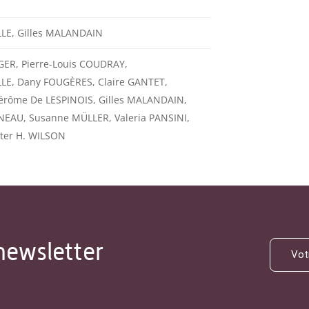
LE, Gilles MALANDAIN
GER, Pierre-Louis COUDRAY,
LE, Dany FOUGÈRES, Claire GANTET,
rôme De LESPINOIS, Gilles MALANDAIN,
EAU, Susanne MÜLLER, Valeria PANSINI,
eter H. WILSON
newsletter