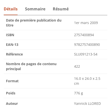
Détails
Sommaire
Résumé
Date de première publication du
1er mars 2009
titre
ISBN
2757400894
EAN-13
9782757400890
Référence
SLU091213-54
Nombre de pages de contenu
422
principal
16.0 x 24.0 x 2.5
Format
cm
Poids
776 g
Auteur
Yannick LLORED