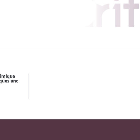
lémique
iques anc