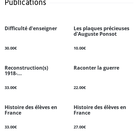
Publications
Difficulté d'enseigner
Les plaques précieuses
d'Auguste Ponsot
30.00€
10.00€
Reconstruction(s)
Raconter la guerre
1918-...
33.00€
22.00€
Histoire des élèves en
Histoire des élèves en
France
France
33.00€
27.00€