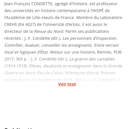
Jean-François CONDETTE, agrégé d'histoire, est professeur
des universités en histoire contemporaine à l’INSPÉ de
l’Académie de Lille–Hauts-de-France. Membre du Laboratoire
CREHS (EA 4027) de l’Université d’Artois, il est aussi le
directeur de la
Revue du Nord
. Parmi ses publications
récentes : J.-F. Condette (dir.),
Les personnels d’inspection.
Contrôler, évaluer, conseiller les enseignants. Entre terrain
local et logiques d’État. Retour sur une histoire
, Rennes, PUR,
2017, 365 p. ; J.-F. Condette (dir.),
La guerre des cartables
(1914-1918). Élèves, étudiants et enseignants dans la Grande
Guerre en Nord–Pas-de-Calais
, Villeneuve d’Ascq, Presses
universitaires du Septentrion, 2018, 504 p. ; J.-F. Condette, {
Voir tout
Mai 1968 en perspective : ruptures et continuités,
accélérations et résistances à la réforme dans le champ
éducatif (1968- 1975) }, Histoire@Politique, n° 37, janvier-avril
2019, Science Politique- Paris, 23 p. (revue en ligne).