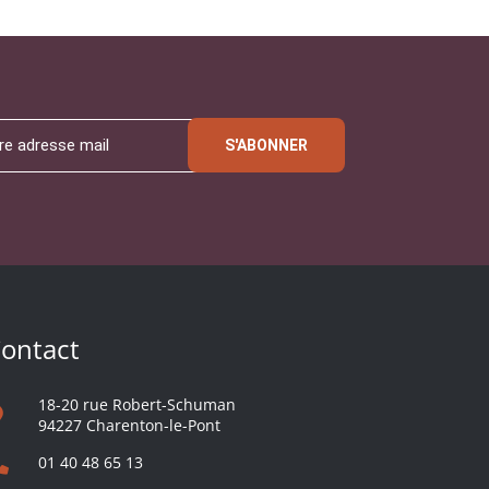
S'ABONNER
ontact
18-20 rue Robert-Schuman
94227 Charenton-le-Pont
01 40 48 65 13