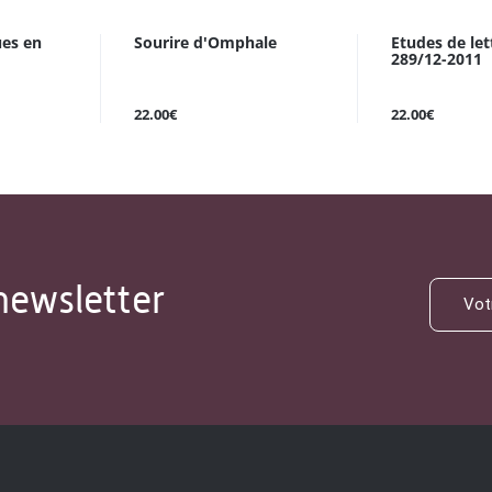
ues en
Sourire d'Omphale
Etudes de let
289/12-2011
22.00€
22.00€
newsletter