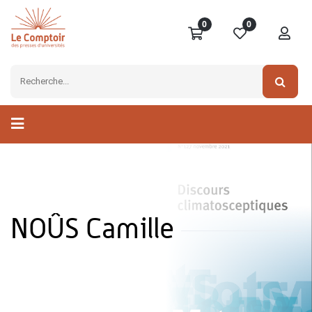
0
0
NOÛS Camille