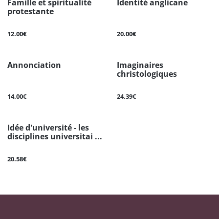
Famille et spiritualité
Identité anglicane
protestante
12.00€
20.00€
Annonciation
Imaginaires
christologiques
14.00€
24.39€
Idée d'université - les
disciplines universitai ...
20.58€