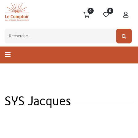
0
0
SYS Jacques