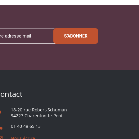
S'ABONNER
ontact
18-20 rue Robert-Schuman
94227 Charenton-le-Pont
01 40 48 65 13
Nous écrire