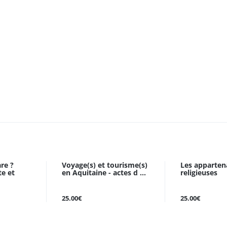
re ?
Voyage(s) et tourisme(s)
Les apparten
te et
en Aquitaine - actes d ...
religieuses
25.00€
25.00€