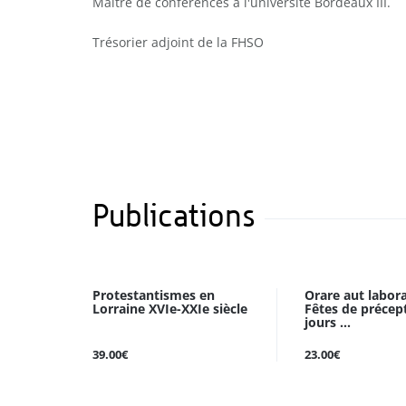
Maître de conférences à l'université Bordeaux III.
Trésorier adjoint de la FHSO
Publications
Protestantismes en
Orare aut labora
Lorraine XVIe-XXIe siècle
Fêtes de précep
jours ...
39.00€
23.00€