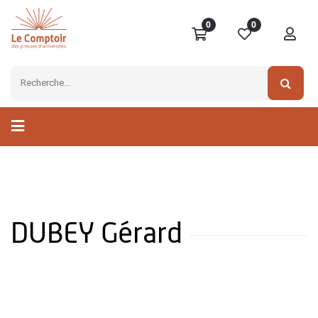
0
0
DUBEY Gérard