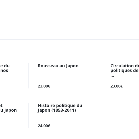
ue du
Rousseau au Japon
Circulation d
 nos
politiques d
...
23.00€
23.00€
et
Histoire politique du
au Japon
Japon (1853-2011)
24.00€