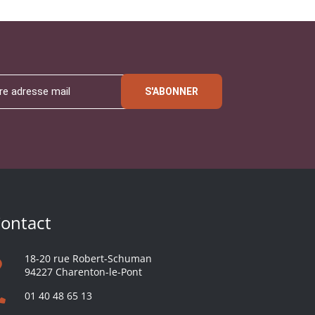
S'ABONNER
ontact
18-20 rue Robert-Schuman
94227 Charenton-le-Pont
01 40 48 65 13