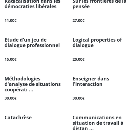
Radicalisation dans les
Sur les frontières de la
démocraties libérales
pensée
11.00€
27.00€
Etude d'un jeu de
Logical properties of
dialogue professionnel
dialogue
15.00€
20.00€
Méthodologies
Enseigner dans
d'analyse de situations
l'interaction
coopérati ...
30.00€
30.00€
Catachrèse
Communications en
situation de travail à
distan ...