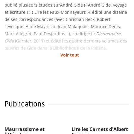
publié plusieurs études surAndré Gide ({ André Gide, voyage
et écriture } ; { Lire les Faux-Monnayeurs }), édité une dizaine
de ses correspondances (avec Christian Beck, Robert
Levesque, Aline Mayrisch, Jean Malaquais, Maurice Denis,
Marc Allégret, Paul Desjardins...), co-dirigé le
Dictionnaire
Gide
(Garnier, 2011) et édité les quatre derniers volumes des
œuvres de Gide dans la Bibliothèque de la Pléiade.
Voir tout
Publications
Maurrassisme et
Lire les Carnets d'Albert