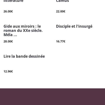
littérature
Camus
26.00€
22.00€
Gide aux miroirs : le
Disciple et l'insurgé
roman du XXe siècle.
Méla ...
28.00€
16.77€
Lire la bande dessinée
12.96€