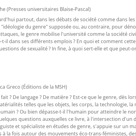
e (Presses universitaires Blaise-Pascal)
ourd'hui partout, dans les débats de société comme dans les 
e "idéologie du genre" supposée ou, au contraire, pour dé
ttaques, le genre mobilise l'université comme la société civil
e-t-il dans ses différents emplois ? En quoi et comment cet
stions de sexualité ? In fine, à quoi sert-elle et que peut-on
uca Greco (Éditions de la MSH)
l fait ? De langage ? De matière ? Est-ce que le genre, dès l
térialités telles que les objets, les corps, la technologie, la
humain ? Ou bien dépasse-t-il l'humain pour atteindre le non
elques questions auxquelles ce livre, à l'intersection d'un 
nguiste et spécialiste en études de genre, s'appuie sur un m
 la fois autour des mouvements éco-trans-féministes, des r