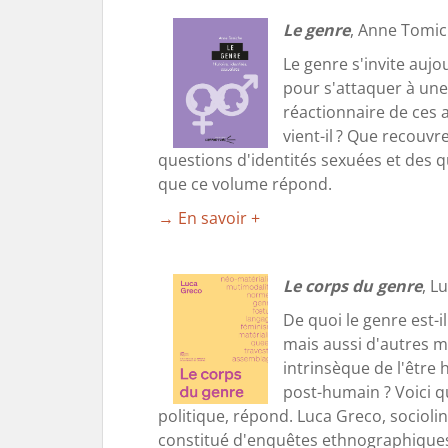
Le genre
, Anne Tomich
Le genre s'invite auj
pour s'attaquer à un
réactionnaire de ces a
vient-il ? Que recouvr
questions d'identités sexuées et des que
que ce volume répond.
→ En savoir +
Le corps du genre
, L
De quoi le genre est-i
mais aussi d'autres ma
intrinsèque de l'être 
post-humain ? Voici qu
politique, répond. Luca Greco, socioli
constitué d'enquêtes ethnographiques à