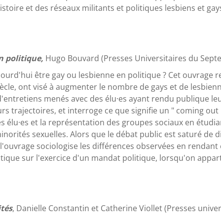
toire et des réseaux militants et politiques lesbiens et gay
n politique,
Hugo Bouvard (Presses Universitaires du Septe
rd'hui être gay ou lesbienne en politique ? Cet ouvrage ret
ècle, ont visé à augmenter le nombre de gays et de lesbienne
d'entretiens menés avec des élu·es ayant rendu publique leur
urs trajectoires, et interroge ce que signifie un " coming out
des élu·es et la représentation des groupes sociaux en étudi
norités sexuelles. Alors que le débat public est saturé de 
, l'ouvrage sociologise les différences observées en renda
antique sur l'exercice d'un mandat politique, lorsqu'on appa
ités
, Danielle Constantin et Catherine Viollet (Presses unive