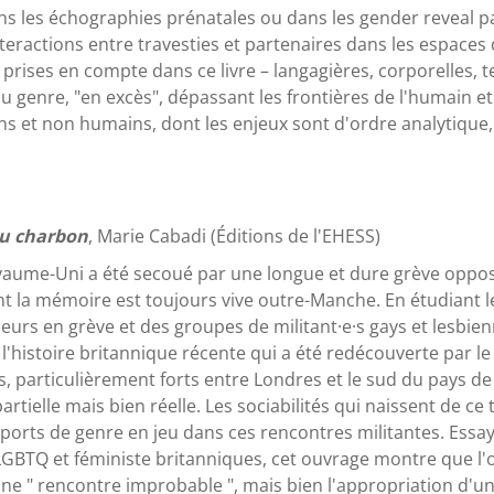
ns les échographies prénatales ou dans les gender reveal p
teractions entre travesties et partenaires dans les espaces 
prises en compte dans ce livre – langagières, corporelles, t
 genre, "en excès", dépassant les frontières de l'humain et
s et non humains, dont les enjeux sont d'ordre analytique, 
au charbon
, Marie Cabadi (Éditions de l'EHESS)
yaume-Uni a été secoué par une longue et dure grève oppos
t la mémoire est toujours vive outre-Manche. En étudiant le
s en grève et des groupes de militant·e·s gays et lesbienne
histoire britannique récente qui a été redécouverte par le g
s, particulièrement forts entre Londres et le sud du pays de G
ielle mais bien réelle. Les sociabilités qui naissent de ce t
pports de genre en jeu dans ces rencontres militantes. Ess
LGBTQ et féministe britanniques, cet ouvrage montre que l'o
une " rencontre improbable ", mais bien l'appropriation d'un