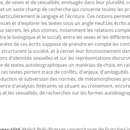
e, de sexes et de sexualités, envisagés dans leur pluralité
et un vaste champ de recherche qui concerne toutes les pra
articulièrement le langage et l'écriture. Ces notions permet
ences et d'explorer les textes sous un angle neuf.Les écrit
us secrets, les plus intimes, notamment les relations comple
 le biologique et le social), entre les sexes et les différente
genèse de ces écrits suppose de prendre en compte les contr
i structurent la société, et à cerner leur fonctionnement dan
ons d'identités sexuelles et sur les représentations discursiv
se de textes autobiographiques un matériau de choix, en rai
 ces textes portent trace de conflits, d'enjeux, d'ambiguïté
roduction et subversion des normes, de métamorphoses pro
nence d'analyses littéraires se situant au croisement, encor
 et les sexualités, de recherches sur les formes autobiogra
sexualité
, Malick Briki (Presses universitaires de Franche-C