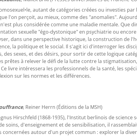
homosexuel•le, autant de catégories créées ou investies par
e que l'on perçoit, au mieux, comme des "anomalies". Aujou
 n'est plus considérée comme une maladie mentale. Que dire
ientation sexuelle "égo-dystonique" en psychiatrie ou encore
ser, dans une perspective historique, la construction de 
ce, la politique et le social. Il s'agit ici d'interroger les d
des sexes, et des désirs, pour sortir de cette logique catégo
s prêtes à relever le défi de la lutte contre la stigmatisatio
 Ce livre intéressera les professionnels de la santé, les spéc
exion sur les normes et les différences.
souffrance
, Reiner Herrn (Éditions de la MSH)
us Hirschfeld (1868-1935), l'Institut berlinois de science sex
e soins, d'enseignement et de sensibilisation, il rassemblai
s concernées autour d'un projet commun : explorer la divers