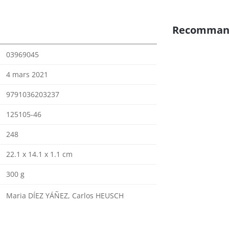
Recomman
03969045
4 mars 2021
9791036203237
125105-46
248
22.1 x 14.1 x 1.1 cm
300 g
Maria DÍEZ YÁÑEZ, Carlos HEUSCH