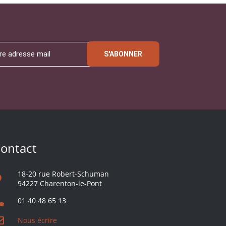
S'ABONNER
ontact
18-20 rue Robert-Schuman
94227 Charenton-le-Pont
01 40 48 65 13
Nous écrire