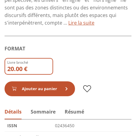
perspective, les univers " en ligne " et " hors ligne " ne
sont pas des zones distinctes ou des environnements
discursifs différents, mais plutôt des espaces qui
s'interpénètrent, compte ...
Lire la suite
FORMAT
Livre broché
20.00 €
Ajouter au panier
Détails
Sommaire
Résumé
ISSN
02436450