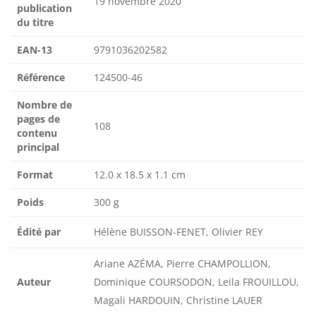
19 novembre 2020
publication
du titre
EAN-13
9791036202582
Référence
124500-46
Nombre de
pages de
108
contenu
principal
Format
12.0 x 18.5 x 1.1 cm
Poids
300 g
Édité par
Hélène BUISSON-FENET, Olivier REY
Ariane AZÉMA, Pierre CHAMPOLLION,
Auteur
Dominique COURSODON, Leila FROUILLOU,
Magali HARDOUIN, Christine LAUER