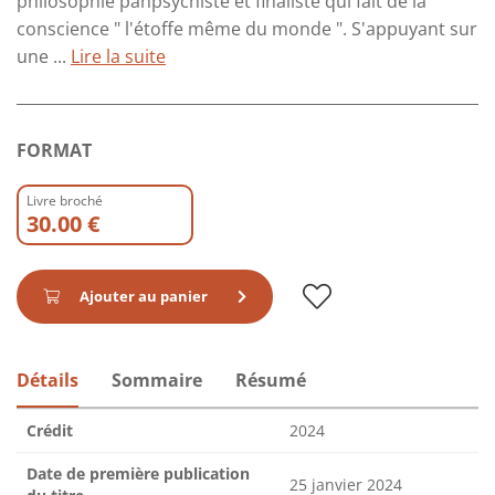
philosophie panpsychiste et finaliste qui fait de la
conscience " l'étoffe même du monde ". S'appuyant sur
une ...
Lire la suite
FORMAT
Livre broché
30.00 €
Ajouter au panier
Détails
Sommaire
Résumé
Crédit
2024
Date de première publication
25 janvier 2024