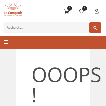
0
0
OOOPS
!