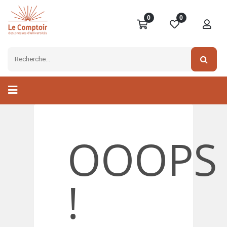
0
0
OOOPS
!