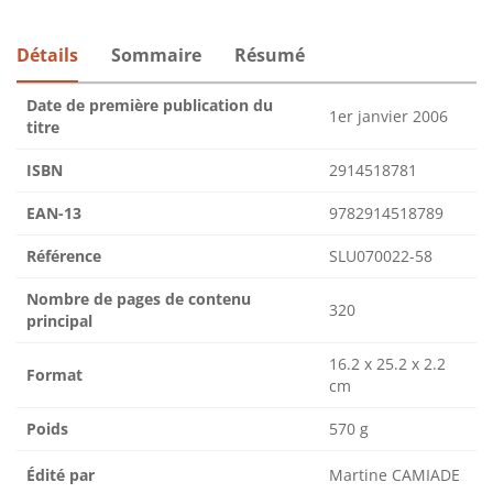
Détails
Sommaire
Résumé
Date de première publication du
1er janvier 2006
titre
ISBN
2914518781
EAN-13
9782914518789
Référence
SLU070022-58
Nombre de pages de contenu
320
principal
16.2 x 25.2 x 2.2
Format
cm
Poids
570 g
Édité par
Martine CAMIADE