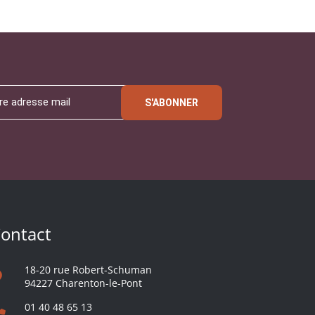
S'ABONNER
ontact
18-20 rue Robert-Schuman
94227 Charenton-le-Pont
01 40 48 65 13