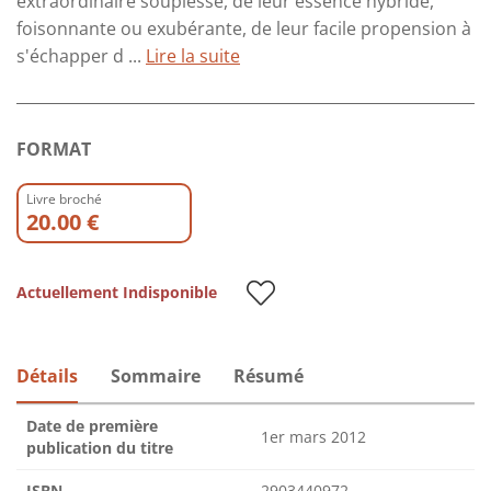
extraordinaire souplesse, de leur essence hybride,
foisonnante ou exubérante, de leur facile propension à
s'échapper d ...
Lire la suite
FORMAT
Livre broché
20.00 €
Actuellement Indisponible
Détails
Sommaire
Résumé
Date de première
1er mars 2012
publication du titre
ISBN
2903440972