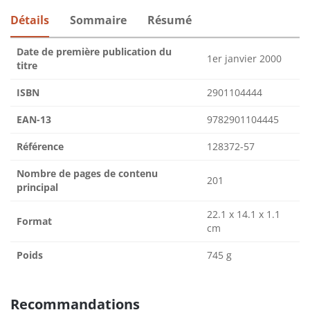
Détails
Sommaire
Résumé
Date de première publication du
1er janvier 2000
titre
ISBN
2901104444
EAN-13
9782901104445
Référence
128372-57
Nombre de pages de contenu
201
principal
22.1 x 14.1 x 1.1
Format
cm
Poids
745 g
Recommandations