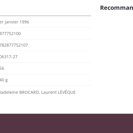
Recomman
er janvier 1996
877752100
782877752107
06317-27
56
40 g
adeleine BROCARD, Laurent LÉVÊQUE