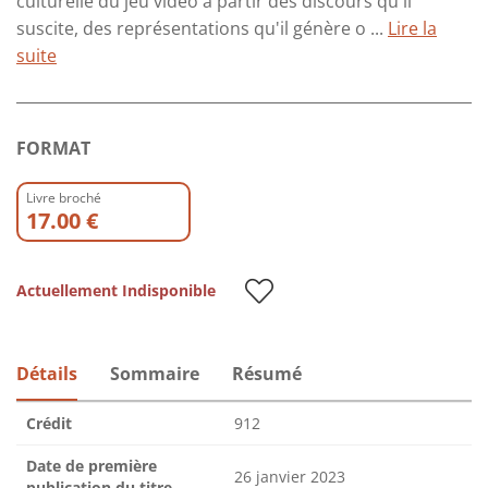
culturelle du jeu vidéo à partir des discours qu'il
suscite, des représentations qu'il génère o ...
Lire la
suite
FORMAT
Livre broché
17.00 €
Actuellement Indisponible
Détails
Sommaire
Résumé
Crédit
912
Date de première
26 janvier 2023
publication du titre