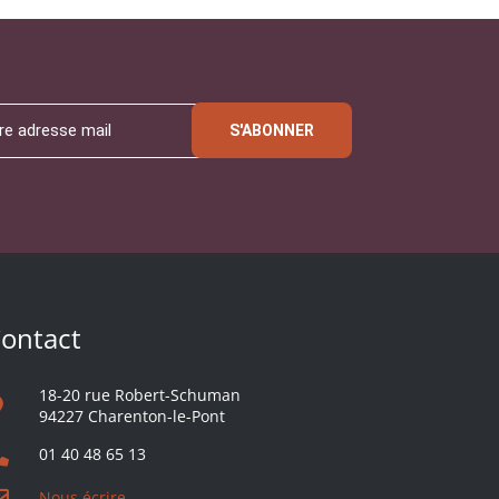
S'ABONNER
ontact
18-20 rue Robert-Schuman
94227 Charenton-le-Pont
01 40 48 65 13
Nous écrire