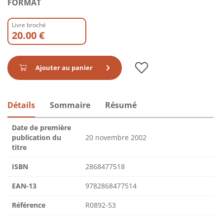
FORMAT
Livre broché
20.00 €
Ajouter au panier
Détails
Sommaire
Résumé
Date de première
publication du
20 novembre 2002
titre
ISBN
2868477518
EAN-13
9782868477514
Référence
R0892-53