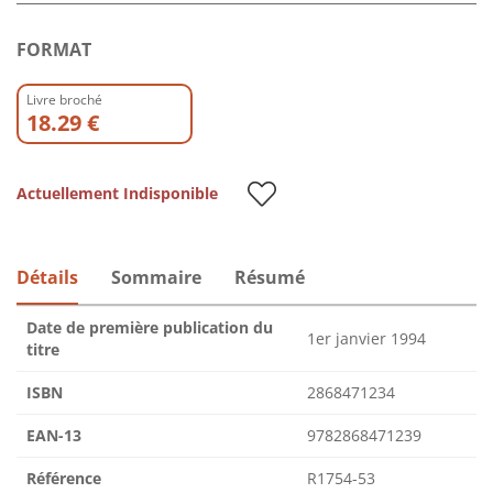
FORMAT
Livre broché
18.29 €
Actuellement Indisponible
Détails
Sommaire
Résumé
Date de première publication du
1er janvier 1994
titre
ISBN
2868471234
EAN-13
9782868471239
Référence
R1754-53