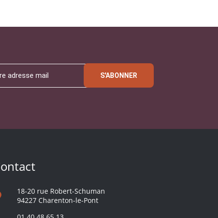
S'ABONNER
ontact
18-20 rue Robert-Schuman
94227 Charenton-le-Pont
01 40 48 65 13