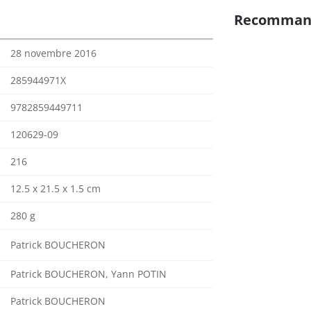
Recomman
28 novembre 2016
285944971X
9782859449711
120629-09
216
12.5 x 21.5 x 1.5 cm
280 g
Patrick BOUCHERON
Patrick BOUCHERON, Yann POTIN
Patrick BOUCHERON