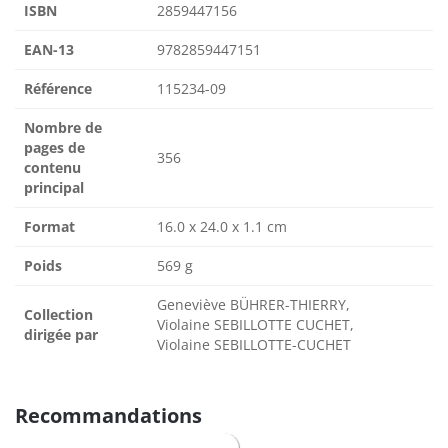
ISBN
2859447156
EAN-13
9782859447151
Référence
115234-09
Nombre de
pages de
356
contenu
principal
Format
16.0 x 24.0 x 1.1 cm
Poids
569 g
Geneviève BÜHRER-THIERRY,
Collection
Violaine SEBILLOTTE CUCHET,
dirigée par
Violaine SEBILLOTTE-CUCHET
Recommandations