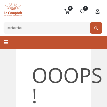
0
0
OOOPS
!