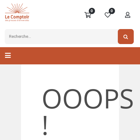
0
0
OOOPS
!