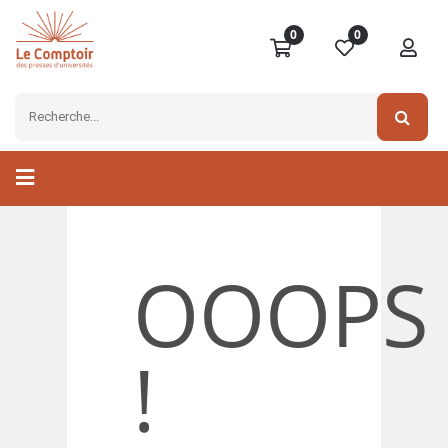
0
0
OOOPS
!