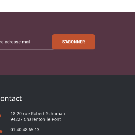
S'ABONNER
ontact
18-20 rue Robert-Schuman
94227 Charenton-le-Pont
01 40 48 65 13