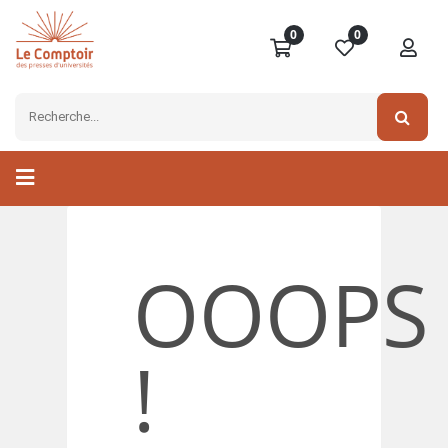
0
0
OOOPS
!