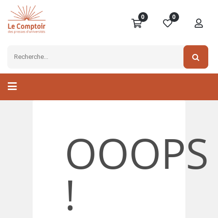
0
0
OOOPS
!